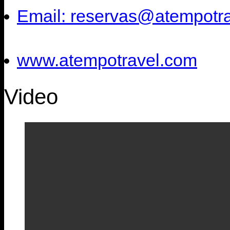
Email: reservas@atempotr
www.atempotravel.com
Video